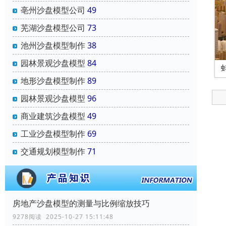
亳州沙盘模型公司
49
芜湖沙盘模型公司
73
池州沙盘模型制作
38
园林景观沙盘模型
84
地形沙盘模型制作
89
园林景观沙盘模型
96
商业建筑沙盘模型
49
工业沙盘模型制作
69
交通规划模型制作
71
房地产沙盘模型的测量与比例缩放技巧
9278阅读 2025-10-27 15:11:48