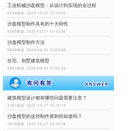
工业机械沙盘模型：从设计到实现的全过程
9234阅读 2025-10-27 15:10:55
沙盘模型制作具有的十大特性
9280阅读 2025-10-27 15:10:09
沙盘模型制作方法
5849阅读 2024-04-30 15:09:48
住宅、别墅建筑模型
5907阅读 2024-04-30 15:05:33
建筑模型设计都有哪些问题需要注意？
7291阅读 2025-10-27 15:18:18
沙盘模型的这些制作原则你知道吗？
7414阅读 2025-10-27 15:16:16