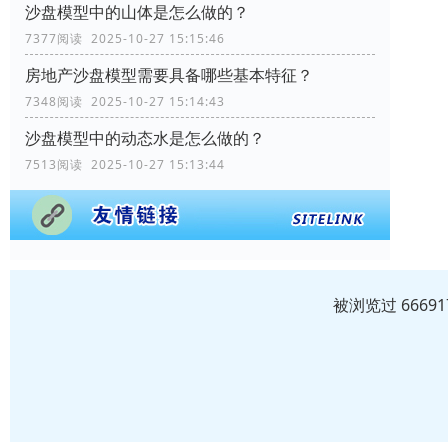
沙盘模型中的山体是怎么做的？
7377阅读 2025-10-27 15:15:46
房地产沙盘模型需要具备哪些基本特征？
7348阅读 2025-10-27 15:14:43
沙盘模型中的动态水是怎么做的？
7513阅读 2025-10-27 15:13:44
被浏览过 666