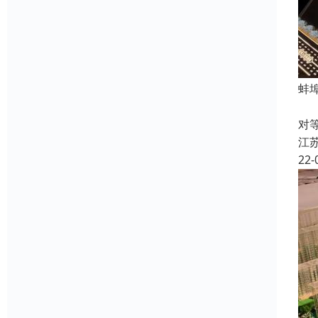
蚌
、
对
江
22-