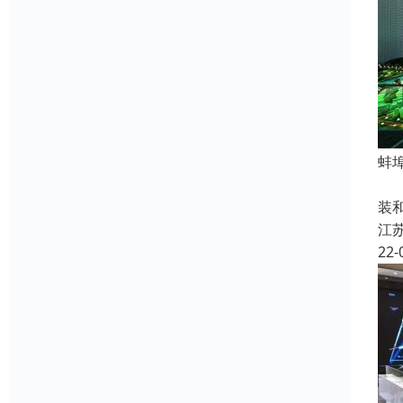
蚌
沙
装
江
22-