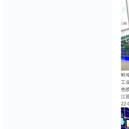
蚌
工
色
江
22-