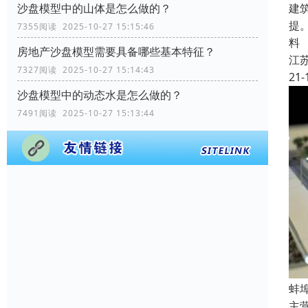
建
沙盘模型中的山体是怎么做的？
提
7355阅读 2025-10-27 15:15:46
料
房地产沙盘模型需要具备哪些基本特征？
江
7327阅读 2025-10-27 15:14:43
21-
沙盘模型中的动态水是怎么做的？
7491阅读 2025-10-27 15:13:44
蚌
主