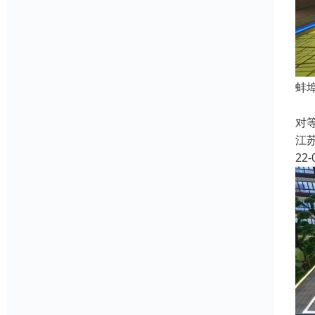
蚌
、
对
江
22-