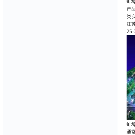
蚌
产
类
江
25-
蚌
通