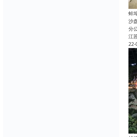
蚌
沙
分
江
22-