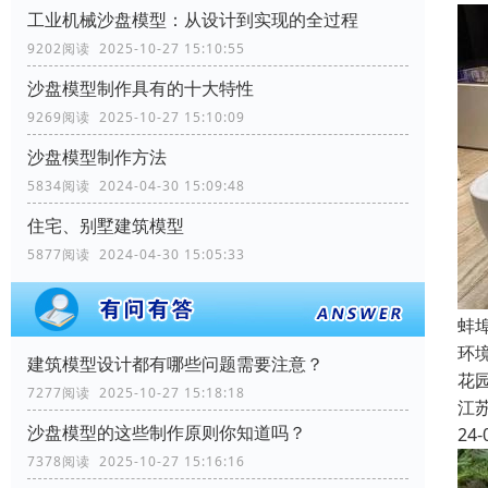
工业机械沙盘模型：从设计到实现的全过程
9202阅读 2025-10-27 15:10:55
沙盘模型制作具有的十大特性
9269阅读 2025-10-27 15:10:09
沙盘模型制作方法
5834阅读 2024-04-30 15:09:48
住宅、别墅建筑模型
5877阅读 2024-04-30 15:05:33
蚌
环
建筑模型设计都有哪些问题需要注意？
花
7277阅读 2025-10-27 15:18:18
江
沙盘模型的这些制作原则你知道吗？
24-
7378阅读 2025-10-27 15:16:16