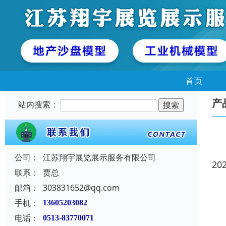
首页
产
站内搜索：
公司：
江苏翔宇展览展示服务有限公司
20
联系：
贾总
邮箱：
303831652@qq.com
手机：
13605203082
电话：
0513-83770071